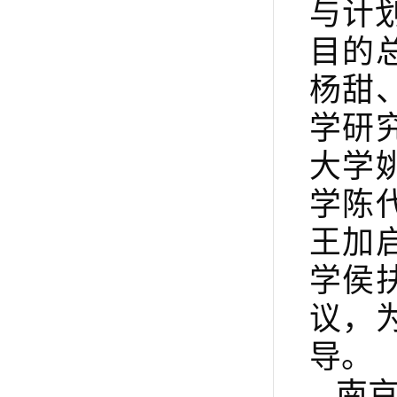
与计
目的
杨甜
学研
大学
学陈
王加
学侯
议，
导。
南