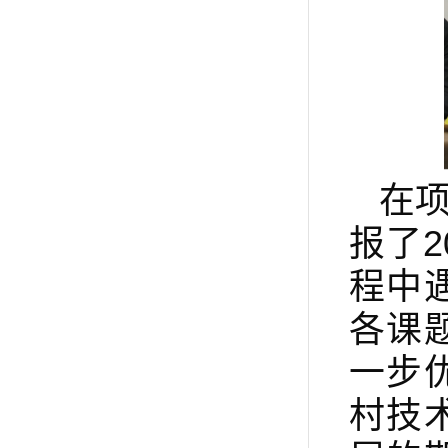
在
报了2
程中
各课
一步
村技