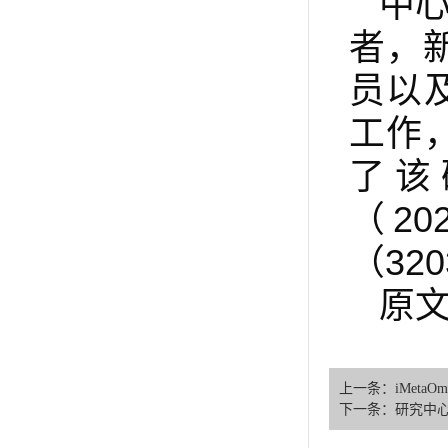
中
者，新
员以
工作
了该
（20
（32
原文链
上一条：iMeta
下一条：研究中