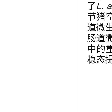
了
L. 
节猪
道微
肠道
中的
稳态