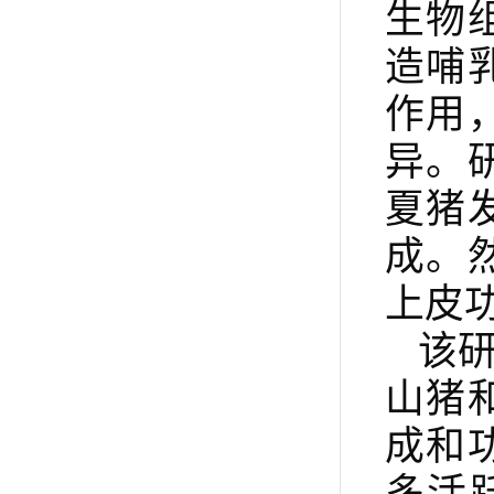
生物
造哺
作用
异。
夏猪
成。
上皮
该
山猪
成和
多活